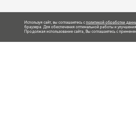
Используя сайт, вы соглашаетесь с
политикой обработки данн
браузера. Для обеспечения оптимальной работы и улучшения п
Продолжая использование сайта, Вы соглашаетесь с примене
*Представленные на изобра
отделки, крыши, оборудова
со ст. 437, 494 ГК РФ). Под
CHERY - ЧЕРИ, ARRIZO 8 – А
DCT Ultra Black – 1.6 Т Ди-
Си–Ви–Ти Экшн, 1.5 CVT Fami
Travel - 1.5 Т Си–Ви–Ти Трэ
Си–Ти Эктив, 1.5 DCT Prime