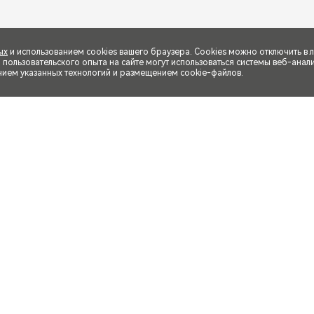
ых
и использованием cookies вашего браузера. Cookies можно отключить в 
ользовательского опыта на сайте могут использоваться системы веб-аналит
нием указанных технологий и размещением cookie-файлов.
жениях автомобили могут отличаться от серийных моделей. Возможное соч
ние может быть опциональным. Информация на сайте не является публично
робности уточняйте у
официальных дилеров ЧЕРИ
.
РРИЗО 8, 1.6T DCT Active – 1.6 Т Ди–Си–Ти Эктив, 1.6T DCT Prime – 1.6 Т 
Си–Ультра Блэк, 1.6T DCT Ultra – 1.6 Т Ди–Си–Ультра, TIGGO 4 PRO – ТИГГО 4 
ly - 1.5 Си–Ви–Ти Фэмили, 1.5 MT Action - 1.5 МТ Экшн, 1.5T CVT Style - 1.
вел, 1.5T CVT Ultimate - 1.5 Т Си–Ви–Ти Ультимейт, TIGGO 4 New – ТИГГО 4 Нь
 – 1.5 Ди–Си–Ти Прайм, 1.5 DCT Ultra – 1.5 Ди–Си–Ти Ультра, TIGGO 7 PRO