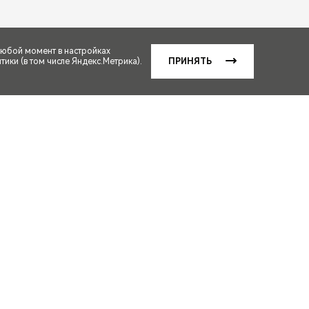
любой момент в настройках
ики (в том числе Яндекс.Метрика).
ПРИНЯТЬ
етание цветов кузова,
й офертой (в соответствии
Ди–Си–Ти Прайм, 1.6T
ПРО, 1.5 CVT Action – 1.5
5 Т Си–Ви–Ти Стайл, 1.5T CVT
ю, 1.5 DCT Active – 1.5 Ди–
 MAX – ТИГГО7 ПРО