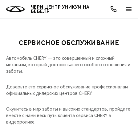
ЧЕРИ ЦЕНТР УНИКУМ НА
БЕБЕЛЯ
СЕРВИСНОЕ ОБСЛУЖИВАНИЕ
ОНЛАЙН СЕРВИСЫ
ПОКУПАТЕЛЯМ
ВЛАДЕЛЬЦАМ
О КОМПАНИИ
МИР CHERY
МОДЕЛИ
АКЦИИ
Автомобиль CHERY — это совершенный и сложный
ВЫБОР И ПОКУПКА
СЕРВИС
АКСЕССУАРЫ
ВЫГОДЫ И АКЦИИ
ВЫБОР И ПОКУПКА
О НАС
ВСЕ МОДЕЛИ
механизм, который достоин вашего особого отношения и
заботы.
КРЕДИТ И СТРАХОВАНИЕ
ЗАПЧАСТИ И АКСЕССУАРЫ
О БРЕНДЕ
КРЕДИТ
МЫ В СОЦСЕТЯХ
КРОССОВЕРЫ
Доверьте его сервисное обслуживание профессионалам
ПОДДЕРЖКА
CHERY В СОЦСЕТЯХ
официальных дилерских центров CHERY.
СЕДАНЫ
CHERY CONNECT
ЛЮДИ CHERY
Окунитесь в мир заботы и высоких стандартов, пройдите
вместе с нами весь путь клиента сервиса CHERY в
НОВИНКИ
видеоролике.
БЛАГОТВОРИТЕЛЬНОСТЬ