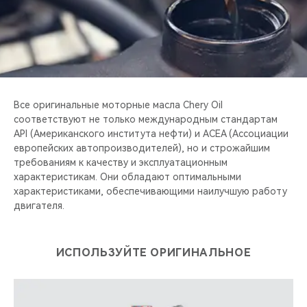
CHERY REMOTE
CHERY И СПОРТ
НАШИ МЕРОПРИЯТИЯ
Все оригинальные моторные масла Chery Oil
ВИДЕООБЗОРЫ
соответствуют не только международным стандартам
API (Американского института нефти) и ACEA (Ассоциации
CHERY ДЛЯ ДЕТЕЙ
европейских автопроизводителей), но и строжайшим
требованиям к качеству и эксплуатационным
характеристикам. Они обладают оптимальными
характеристиками, обеспечивающими наилучшую работу
двигателя.
ИСПОЛЬЗУЙТЕ ОРИГИНАЛЬНОЕ