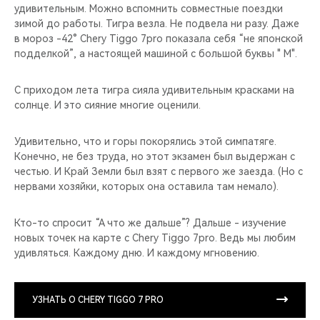
CHERY REMOTE
удивительным. Можно вспомнить совместные поездки
зимой до работы. Тигра везла. Не подвела ни разу. Даже
CHERY И СПОРТ
в мороз -42° Chery Tiggo 7pro показала себя “не японской
подделкой”, а настоящей машиной с большой буквы " М".
НАШИ МЕРОПРИЯТИЯ
С приходом лета тигра сияла удивительным красками на
солнце. И это сияние многие оценили.
ВИДЕООБЗОРЫ
Удивительно, что и горы покорялись этой симпатяге.
CHERY ДЛЯ ДЕТЕЙ
Конечно, не без труда, но этот экзамен был выдержан с
честью. И Край Земли был взят с первого же заезда. (Но с
нервами хозяйки, которых она оставила там немало).
Кто-то спросит “А что же дальше”? Дальше - изучение
новых точек на карте с Chery Tiggo 7pro. Ведь мы любим
удивляться. Каждому дню. И каждому мгновению.
УЗНАТЬ О CHERY TIGGO 7 PRO