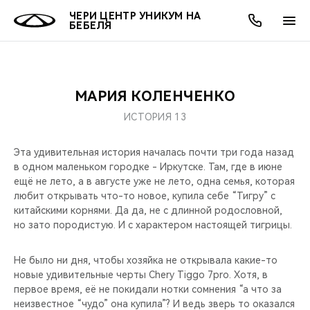
ЧЕРИ ЦЕНТР УНИКУМ НА
БЕБЕЛЯ
МАРИЯ КОЛЕНЧЕНКО
ОНЛАЙН СЕРВИСЫ
ПОКУПАТЕЛЯМ
ВЛАДЕЛЬЦАМ
О КОМПАНИИ
МИР CHERY
МОДЕЛИ
АКЦИИ
ИСТОРИЯ 13
ВЫБОР И ПОКУПКА
СЕРВИС
АКСЕССУАРЫ
ВЫГОДЫ И АКЦИИ
ВЫБОР И ПОКУПКА
О НАС
ВСЕ МОДЕЛИ
Эта удивительная история началась почти три года назад
в одном маленьком городке - Иркутске. Там, где в июне
КРЕДИТ И СТРАХОВАНИЕ
ЗАПЧАСТИ И АКСЕССУАРЫ
О БРЕНДЕ
КРЕДИТ
МЫ В СОЦСЕТЯХ
КРОССОВЕРЫ
ещё не лето, а в августе уже не лето, одна семья, которая
любит открывать что-то новое, купила себе “Тигру” с
ПОДДЕРЖКА
CHERY В СОЦСЕТЯХ
китайскими корнями. Да да, не с длинной родословной,
СЕДАНЫ
но зато породистую. И с характером настоящей тигрицы.
CHERY CONNECT
ЛЮДИ CHERY
Не было ни дня, чтобы хозяйка не открывала какие-то
НОВИНКИ
новые удивительные черты Chery Tiggo 7pro. Хотя, в
БЛАГОТВОРИТЕЛЬНОСТЬ
первое время, её не покидали нотки сомнения “а что за
неизвестное “чудо” она купила”? И ведь зверь то оказался