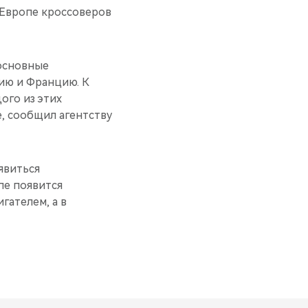
 Европе кроссоверов
 основные
ию и Францию. К
ого из этих
, сообщил агентству
явиться
пе появится
гателем, а в