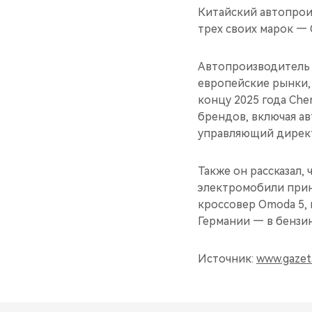
Китайский автопрои
трех своих марок — O
Автопроизводитель 
европейские рынки,
концу 2025 года Che
брендов, включая а
управляющий директ
Также он рассказал,
электромобили прина
кроссовер Omoda 5, 
Германии — в бензи
Источник:
www.gazet