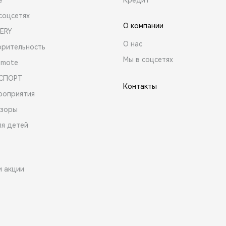
соцсетях
О компании
ERY
О нас
орительность
Мы в соцсетях
emote
 СПОРТ
Контакты
роприятия
зоры
ля детей
и акции