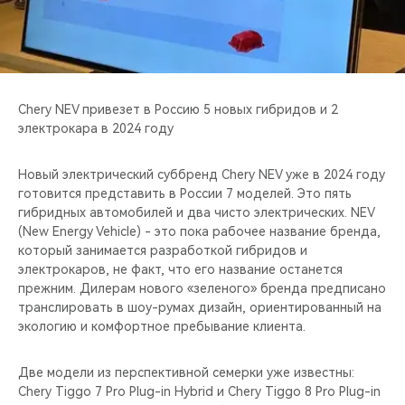
CHERY REMOTE
CHERY И СПОРТ
НАШИ МЕРОПРИЯТИЯ
Chery NEV привезет в Россию 5 новых гибридов и 2
электрокара в 2024 году
ВИДЕООБЗОРЫ
Новый электрический суббренд Chery NEV уже в 2024 году
CHERY ДЛЯ ДЕТЕЙ
готовится представить в России 7 моделей. Это пять
гибридных автомобилей и два чисто электрических. NEV
(New Energy Vehicle) - это пока рабочее название бренда,
который занимается разработкой гибридов и
электрокаров, не факт, что его название останется
прежним. Дилерам нового «зеленого» бренда предписано
транслировать в шоу-румах дизайн, ориентированный на
экологию и комфортное пребывание клиента.
Две модели из перспективной семерки уже известны:
Chery Tiggo 7 Pro Plug-in Hybrid и Chery Tiggo 8 Pro Plug-in