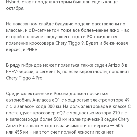
Hybrid, старт продаж которым был дан еще в конце
октября.
На показанном слайде будущие модели расставлены по
классам, и с D-сегментом тоже все более-менее ясно – во
второй половине следующего года в РФ ожидается
появление кроссовера Chery Tiggo 9. Будет и бензиновая
версия, и PHEV.
В ряду гибридов может появиться также седан Arrizo 8 в
PHEV-версии, а сегмент B, по всей вероятности, пополнит
Chery Tiggo 4 Pro.
Среди «электричек» в России должен появиться
автомобиль А-класса eQ1 с мощностью электромотора 49
л.с. и запасом хода 300 км. На роль электрокара в классе C
претендуют кроссовер eQ7 с мощностью мотора 210 л.с.
и запасом хода более 500 км и электрический седан Chery
Arrizo E с запасом хода в зависимости от версии — 405
или 455 км – на этот счет полной ясности пока нет.