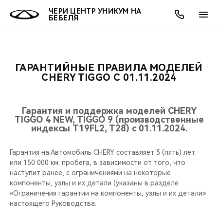
ЧЕРИ ЦЕНТР УНИКУМ НА
БЕБЕЛЯ
ГАРАНТИЙНЫЕ ПРАВИЛА МОДЕЛЕЙ
ОНЛАЙН СЕРВИСЫ
ПОКУПАТЕЛЯМ
ВЛАДЕЛЬЦАМ
О КОМПАНИИ
МИР CHERY
МОДЕЛИ
АКЦИИ
CHERY TIGGO С 01.11.2024
ВЫБОР И ПОКУПКА
СЕРВИС
АКСЕССУАРЫ
ВЫГОДЫ И АКЦИИ
ВЫБОР И ПОКУПКА
О НАС
ВСЕ МОДЕЛИ
Гарантия и поддержка моделей CHERY
TIGGO 4 NEW, TIGGO 9 (производственные
КРЕДИТ И СТРАХОВАНИЕ
ЗАПЧАСТИ И АКСЕССУАРЫ
О БРЕНДЕ
КРЕДИТ
МЫ В СОЦСЕТЯХ
индексы T19FL2, T28) с 01.11.2024.
КРОССОВЕРЫ
ПОДДЕРЖКА
CHERY В СОЦСЕТЯХ
Гарантия на Автомобиль CHERY составляет 5 (пять) лет
СЕДАНЫ
или 150 000 км. пробега, в зависимости от того, что
CHERY CONNECT
ЛЮДИ CHERY
наступит ранее, с ограничениями на некоторые
компоненты, узлы и их детали (указаны в разделе
НОВИНКИ
«Ограничения гарантии на компоненты, узлы и их детали»
БЛАГОТВОРИТЕЛЬНОСТЬ
настоящего Руководства.