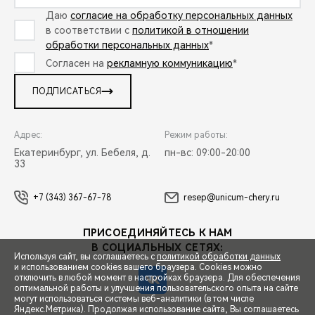
Даю
согласие на обработку персональных данных
в соответствии с
политикой в отношении
обработки персональных данных
*
Согласен на
рекламную коммуникацию
*
ПОДПИСАТЬСЯ
Адрес:
Режим работы:
Екатеринбург, ул. Бебеля, д.
пн-вс: 09:00-20:00
33
+7 (343) 367-67-78
resep@unicum-chery.ru
ПРИСОЕДИНЯЙТЕСЬ К НАМ
В СОЦИАЛЬНЫХ СЕТЯХ:
Используя сайт, вы соглашаетесь с
политикой обработки данных
и использованием cookies вашего браузера. Cookies можно
отключить в любой момент в настройках браузера. Для обеспечения
оптимальной работы и улучшения пользовательского опыта на сайте
могут использоваться системы веб-аналитики (в том числе
СПЕЦПРЕДЛОЖЕНИЯ
Яндекс.Метрика). Продолжая использование сайта, Вы соглашаетесь